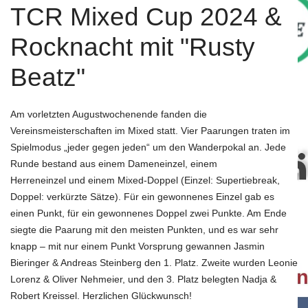
TCR Mixed Cup 2024 &
Rocknacht mit "Rusty
Beatz"
Bei unserem Partner "Fitness Complete" erhalten Verei
für das Fit bleiben.
Mehr....
Am vorletzten Augustwochenende fanden die
Vereinsmeisterschaften im Mixed
statt. Vier Paarungen traten im
Spielmodus „jeder gegen jeden“ um den
Wanderpokal an. Jede
Runde bestand aus einem Dameneinzel, einem
Herreneinzel und einem Mixed-Doppel (Einzel: Supertiebreak,
Doppel: verkürzte
Sätze). Für ein gewonnenes Einzel gab es
einen Punkt, für ein gewonnenes
Doppel zwei Punkte. Am Ende
Bewegte Impression unseres Vereins.
Mehr...
siegte die Paarung mit den meisten Punkten, und
es war sehr
knapp – mit nur einem Punkt Vorsprung gewannen Jasmin
Bieringer &
Andreas Steinberg den 1. Platz. Zweite wurden Leonie
Lorenz & Oliver Nehmeier,
und den 3. Platz belegten Nadja &
Robert Kreissel. Herzlichen Glückwunsch!