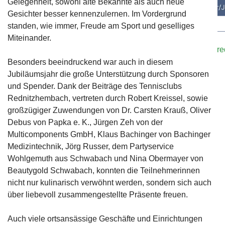
Gelegenheit, sowohl alte Bekannte als auch neue
Gesichter besser kennenzulernen. Im Vordergrund
standen, wie immer, Freude am Sport und geselliges
Bei Interesse oder falls ihr Trainer/innen kennt, meldet eu
Miteinander.
Kontaktformular
oder E-Mail an:
sportwart@tennisclub-r
Besonders beeindruckend war auch in diesem
Jubiläumsjahr die große Unterstützung durch Sponsoren
und Spender. Dank der Beiträge des Tennisclubs
Rednitzhembach, vertreten durch Robert Kreissel, sowie
großzügiger Zuwendungen von Dr. Carsten Krauß, Oliver
Debus von Papka e. K., Jürgen Zeh von der
Multicomponents GmbH, Klaus Bachinger von Bachinger
Medizintechnik, Jörg Russer, dem Partyservice
Wohlgemuth aus Schwabach und Nina Obermayer von
Beautygold Schwabach, konnten die Teilnehmerinnen
nicht nur kulinarisch verwöhnt werden, sondern sich auch
über liebevoll zusammengestellte Präsente freuen.
Auch viele ortsansässige Geschäfte und Einrichtungen