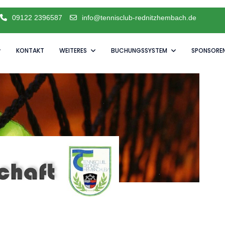
09122 2396587
info@tennisclub-rednitzhembach.de
KONTAKT
WEITERES
BUCHUNGSSYSTEM
SPONSORE
e Saison schnuppern möchten.