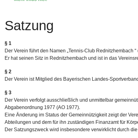
Satzung
§ 1
Der Verein führt den Namen „Tennis-Club Rednitzhembach “ (
Bei unserem Partner "Fitness Complete" erhalten Verei
Er hat seinen Sitz in Rednitzhembach und ist in das Vereinsr
für das Fit bleiben.
Mehr....
§ 2
Der Verein ist Mitglied des Bayerischen Landes-Sportverban
§ 3
Der Verein verfolgt ausschließlich und unmittelbar gemeinnü
Abgabenordnung 1977 (AO 1977).
Eine Änderung im Status der Gemeinnützigkeit zeigt der Ve
Bewegte Impression unseres Vereins.
Mehr...
Abteilungen und dem für ihn zuständigen Finanzamt für Körp
Der Satzungszweck wird insbesondere verwirklicht durch die