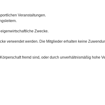
portlichen Veranstaltungen.
gsleitern.
ch bitte bei uns per
nie eigenwirtschaftliche Zwecke.
ednitzhembach.de
wecke verwendet werden. Die Mitglieder erhalten keine Zuwend
 Körperschaft fremd sind, oder durch unverhältnismäßig hohe 