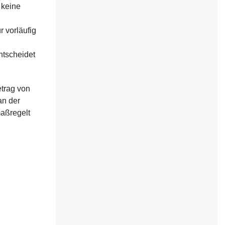
 keine
 vorläufig
ntscheidet
etrag von
an der
maßregelt