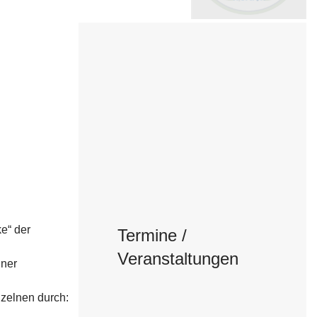
e“ der
Termine /
Veranstaltungen
iner
nzelnen durch: