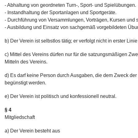
- Abhaltung von geordneten Turn-, Sport- und Spielübungen.
- Instandhaltung der Sportanlagen und Sportgeräte.
- Durchführung von Versammlungen, Vorträgen, Kursen und s
- Ausbildung und Einsatz von sachgemäß vorgebildeten Übun
Bei Interesse oder falls ihr Trainer/innen kennt, meldet eu
b) Der Verein ist selbstlos tätig; er verfolgt nicht in erster Li
Kontaktformular
oder E-Mail an:
sportwart@tennisclub-r
c) Mittel des Vereins dürfen nur für die satzungsmäßigen Z
Mitteln des Vereins.
d) Es darf keine Person durch Ausgaben, die dem Zweck der
begünstigt werden.
e) Der Verein ist politisch und konfessionell neutral.
§ 4
Mitgliedschaft
a) Der Verein besteht aus