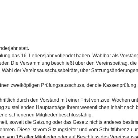
derjahr statt.
mlung das 16. Lebensjahr vollendet haben. Wählbar als Vorstän
glieder. Die Versammlung beschließt über den Vereinsbeitrag, die
nd Wahl der Vereinsausschussbeiräte, über Satzungsänderunge
 einen zweiköpfigen Prüfungsausschuss, der die Kassenprüfung
riftlich durch den Vorstand mit einer Frist von zwei Wochen unt
 zu stellenden Hauptanträge ihrem wesentlichen Inhalt nach 
er erschienenen Mitglieder beschlussfähig.
eit, soweit die Satzung oder das Gesetz nichts anderes besti
ehmen. Diese ist vom Sitzungsleiter und vom Schriftführer zu u
en von 1/5 aller Mitglieder oder auf Beschluss des Vereinsaus