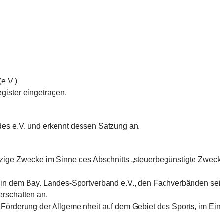
e.V.).
nsmitglieder besondere Angebote
egister eingetragen.
des e.V. und erkennt dessen Satzung an.
tzige Zwecke im Sinne des Abschnitts „steuerbegünstigte Zweck
rein dem Bay. Landes-Sportverband e.V., den Fachverbänden se
erschaften an.
 Förderung der Allgemeinheit auf dem Gebiet des Sports, im Ei