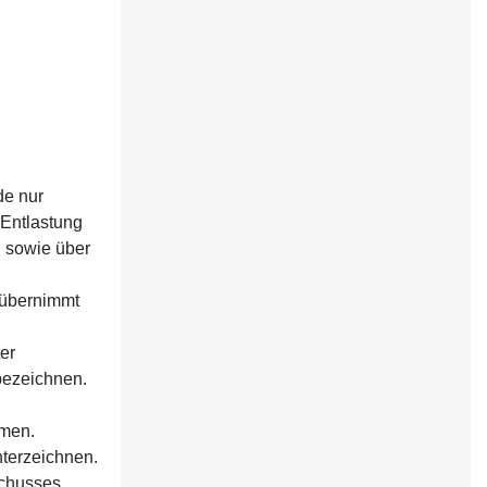
de nur
 Entlastung
n sowie über
 übernimmt
er
bezeichnen.
mmen.
nterzeichnen.
schusses