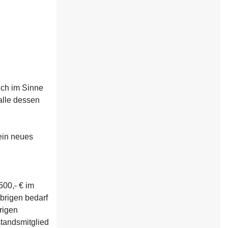
lich im Sinne
alle dessen
ein neues
500,- € im
brigen bedarf
rigen
standsmitglied